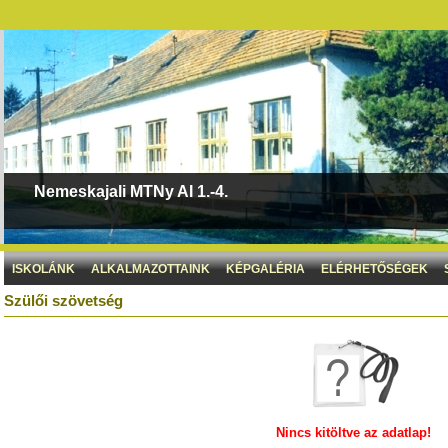
Nemeskajali MTNy AI 1.-4.
ISKOLÁNK
ALKALMAZOTTAINK
KÉPGALÉRIA
ELÉRHETŐSÉGEK
Szülői szövetség
Nincs kitöltve az adatlap!