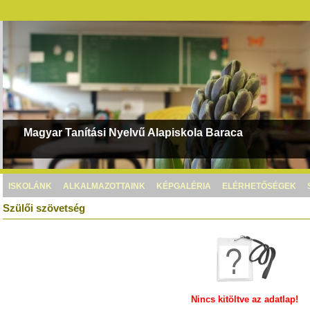
Magyar Tanítási Nyelvű Alapiskola Baraca
ISKOLÁNK
ALKALMAZOTTAINK
KÉPGALÉRIA
ELÉRHETŐSÉGEK
Szülői szövetség
Nincs kitöltve az adatlap!