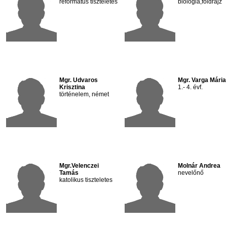
református tiszteletes
biológia,földrajz
Mgr. Udvaros
Mgr. Varga Mária
Krisztina
1.- 4. évf.
történelem, német
Mgr.Velenczei
Molnár Andrea
Tamás
nevelőnő
katolikus tiszteletes