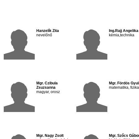
Hanzelík Zita
Ing.Rajj Angelika
nevelőnő
kémia,technika
Mgr. Czibula
Mgr. Fördös Gyul
Zsuzsanna
matematika, fizika
magyar, orosz
Mgr. Nagy Zsolt
Mgr. Szőcs Gábo