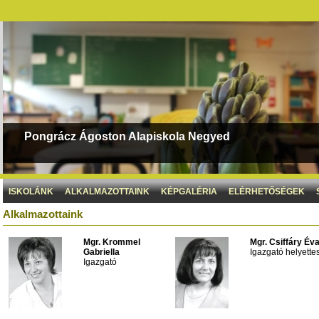
Pongrácz Ágoston Alapiskola Negyed
ISKOLÁNK
ALKALMAZOTTAINK
KÉPGALÉRIA
ELÉRHETŐSÉGEK
Alkalmazottaink
Mgr. Krommel
Mgr. Csiffáry Év
Gabriella
Igazgató helyette
Igazgató