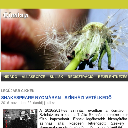
HÍRADÓ
ÁLLÁSBÖRZE
SULI.SK
REGISZTRÁCIÓ
BEJELENTKEZÉS
LEGÚJABB CIKKEK
SHAKESPEARE NYOMÁBAN - SZÍNHÁZI VETÉLKEDŐ
2016. november 22. (kedd) | suli.sk
A 2016/2017-es színházi évadban a Komáromi
Színház és a kassai Thália Színház szeretné szo
fűzni kapcsolatát. Ennek legékesebb bizonyíték
színház által közösen létrehozott Székely
Bányavakság című előadása. De az együttműköd...