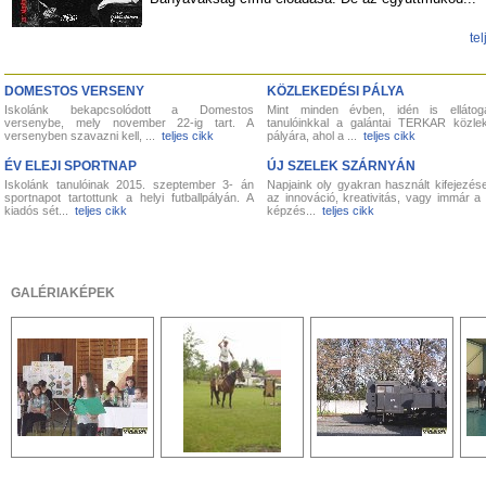
tel
DOMESTOS VERSENY
KÖZLEKEDÉSI PÁLYA
Iskolánk bekapcsolódott a Domestos
Mint minden évben, idén is ellátoga
versenybe, mely november 22-ig tart. A
tanulóinkkal a galántai TERKAR közle
versenyben szavazni kell, ...
teljes cikk
pályára, ahol a ...
teljes cikk
ÉV ELEJI SPORTNAP
ÚJ SZELEK SZÁRNYÁN
Iskolánk tanulóinak 2015. szeptember 3- án
Napjaink oly gyakran használt kifejezése
sportnapot tartottunk a helyi futballpályán. A
az innováció, kreativitás, vagy immár a 
kiadós sét...
teljes cikk
képzés...
teljes cikk
GALÉRIAKÉPEK