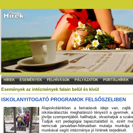
HÍREK
ESEMÉNYEK
FELHÍVÁSOK
PÁLYÁZATOK
PORTÁLHÍREK
Események az intézmények falain belül és kívül
ISKOLANYITOGATÓ PROGRAMOK FELSŐSZELIBEN
Alapiskoláinkban a beíratások ideje van, zajlik
iskolaválasztás meghatározó tényező a gyermek, 
jövője szempontjából- hallhatjuk, olvashatjuk a szak
Tudjuk ezt pedagógiai tapasztalatból is, ezért m
nemcsak januárban-februárban mutatja munkája 
munkával segíti intézménye jó hírének terjedését.