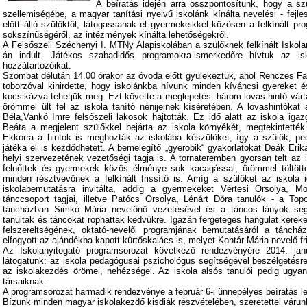
A beíratás idején arra összpontosítunk, hogy a s
szellemiségébe, a magyar tanítási nyelvű iskolánk kínálta nevelési - fejle
előtt álló szülőktől, látogassanak el gyermekeikkel közösen a felkínált p
sokszínűségéről, az intézmények kínálta lehetőségekről.
A Felsőszeli Széchenyi I. MTNy Alapiskolában a szülőknek felkínált Iskola
án indult. Játékos szabadidős programokra-ismerkedőre hívtuk az is
hozzátartozóikat.
Szombat délután 14.00 órakor az óvoda előtt gyülekeztük, ahol Renczes Fa
toborzóval kihirdette, hogy iskolánkba hívunk minden kíváncsi gyereket és
kocsikázva tehetjük meg. Ezt követte a meglepetés: három lovas hintó várt
örömmel ült fel az iskola tanító nénijeinek kíséretében. A lovashintóka
Béla,Vankó Imre felsőszeli lakosok hajtották. Ez idő alatt az iskola igaz
Beáta a megjelent szülőkkel bejárta az iskola környékét, megtekintetté
Ekkorra a hintók is meghozták az iskolába készülőket, így a szülők, p
játéka el is kezdődhetett. A bemelegítő „gyerobik“ gyakorlatokat Deák Er
helyi szervezetének vezetőségi tagja is. A tornateremben gyorsan telt az i
felnőttek és gyermekek közös élménye sok kacagással, örömmel töltötte 
minden résztvevőnek a felkínált frissítő is. Amíg a szülőket az iskola 
iskolabemutatásra invitálta, addig a gyermekeket Vértesi Orsolya, M
tánccsoport tagjai, illetve Patócs Orsolya, Lénárt Dóra tanulók - a Top
táncházban Simkó Mária nevelőnő vezetésével és a táncos lányok segí
tanultak és táncokat rophattak kedvükre. Igazán fergeteges hangulat kereke
felszereltségének, oktató-nevelői programjának bemutatásáról a tánc
elfogyott az ajándékba kapott kürtőskalács is, melyet Kontár Mária nevelő f
Az Iskolanyitogató programsorozat következő rendezvényére 2014. ja
látogatunk: az iskola pedagógusai pszichológus segítségével beszélgetésre
az iskolakezdés örömei, nehézségei. Az iskola alsós tanulói pedig ugy
társaiknak.
A programsorozat harmadik rendezvénye a február 6-i ünnepélyes beíratás l
Bízunk minden magyar iskolakezdő kisdiák részvételében, szeretettel várun