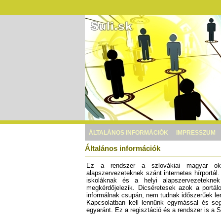
ÁLTALÁNOS INFORMÁCIÓK
IMPRESSZUM
Általános információk
Ez a rendszer a szlovákiai magyar okt
alapszervezeteknek szánt internetes hírportá
iskoláknak és a helyi alapszervezeteknek
megkérdőjelezik. Dicséretesek azok a portál
informálnak csupán, nem tudnak időszerűek len
Kapcsolatban kell lennünk egymással és se
egyaránt. Ez a regisztáció és a rendszer is 