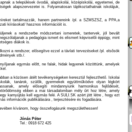
kapnak a települések óvodái, alapiskolái, középiskolái, egyetemei, de
ségek alapszervezetei is. Folyamatosan tájékoztathatnak iskolájuk,
 híreket tartalmazzák, hanem partnereink /pl. a SZMSZSZ, a PPA,a
ati kiírásokat/ hasznos információit is.
ljenek a rendszerbe módszertani ismeretek, tantervek, jól bevált
 megszólaljanak a pedagógia ismert és elismert képviselői éppúgy, mint
etséges diákok is.
alkozni a rendszer, elősegítve ezzel a távlati tervezéseket /pl. elsősök
dmények stb./.
nyíljanak egymás előtt, ne falak, hidak legyenek közöttünk, amelyek
kel.
ban a közösen átélt tevékenységeken keresztül fejleszthető. Iskolai
iskolák, tanárok, szülők, gyermekek együttműködve olyan légkört
assanak, amely elősegíti mindannyiunk harmonikus fejlődését,
emtörődömség ebben a mai társadalomban mély űrt hoz létre, amely
gy karnyújtás kell egymás felé. A SULI.SK azért jött létre , hogy ezt
ás információk publikálására , terjesztésére és fogadására.
ta nevében kívánom, hogy összefogásunk megszülethessen!
Jónás Péter
Tel.: 0918 672 425