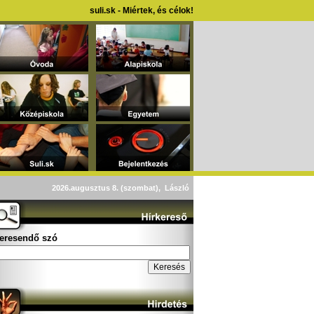
suli.sk - Miértek, és célok!
2026.augusztus 8. (szombat), László
eresendő szó