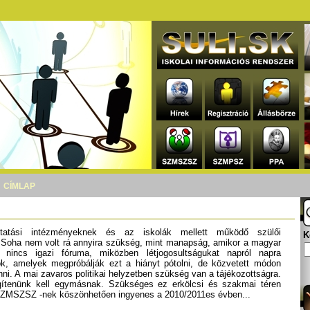
CÍMLAP
atási intézményeknek és az iskolák mellett működő szülői
K
l. Soha nem volt rá annyira szükség, mint manapság, amikor a magyar
 nincs igazi fóruma, miközben létjogosultságukat napról napra
ok, amelyek megpróbálják ezt a hiányt pótolni, de közvetett módon
ni. A mai zavaros politikai helyzetben szükség van a tájékozottságra.
gítenünk kell egymásnak. Szükséges ez erkölcsi és szakmai téren
a SZMSZSZ -nek köszönhetően ingyenes a 2010/2011es évben...