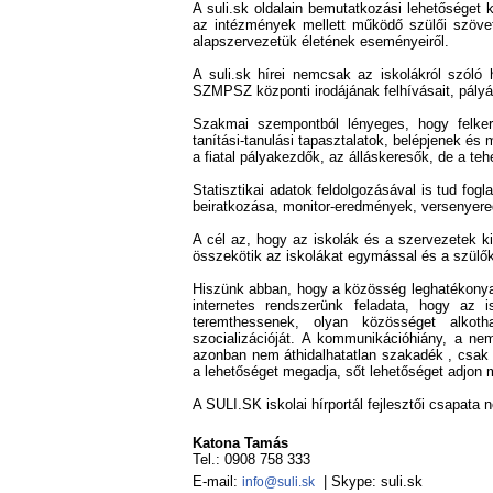
A suli.sk oldalain bemutatkozási lehetőséget 
az intézmények mellett működő szülői szövet
alapszervezetük életének eseményeiről.
A suli.sk hírei nemcsak az iskolákról szóló
SZMPSZ központi irodájának felhívásait, pályáz
Szakmai szempontból lényeges, hogy felkerü
tanítási-tanulási tapasztalatok, belépjenek és
a fiatal pályakezdők, az álláskeresők, de a teh
Statisztikai adatok feldolgozásával is tud fogl
beiratkozása, monitor-eredmények, versenyere
A cél az, hogy az iskolák és a szervezetek ki
összekötik az iskolákat egymással és a szülők
Hiszünk abban, hogy a közösség leghatékonyab
internetes rendszerünk feladata, hogy az 
teremthessenek, olyan közösséget alkoth
szocializációját. A kommunikációhiány, a n
azonban nem áthidalhatatlan szakadék , csak e
a lehetőséget megadja, sőt lehetőséget adjon m
A SULI.SK iskolai hírportál fejlesztői csapa
Katona Tamás
Tel.: 0908 758 333
E-mail:
| Skype: suli.sk
info@suli.sk